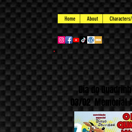
Home
About
Characters
Dia do Quadrinh
03/02 Memorial A