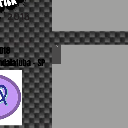
2018
ndaiatuba - SP