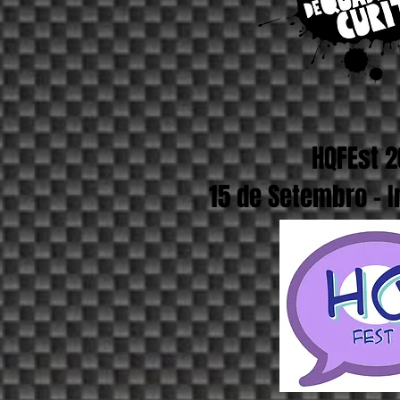
HQFEst 
15 de Setembro - I