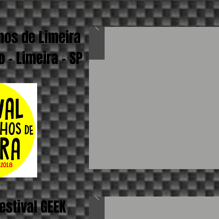
hos de Limeira
 - Limeira - SP
estival GEEK