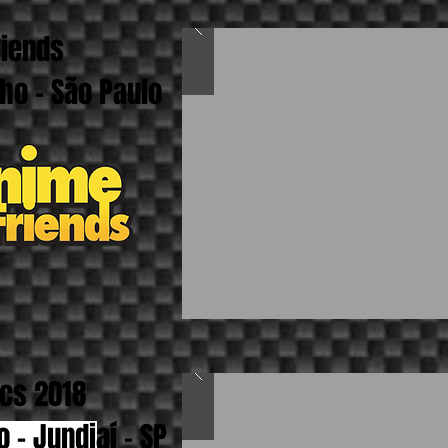
riends
lho - São Paulo
cs 2018
 - Jundiaí - SP