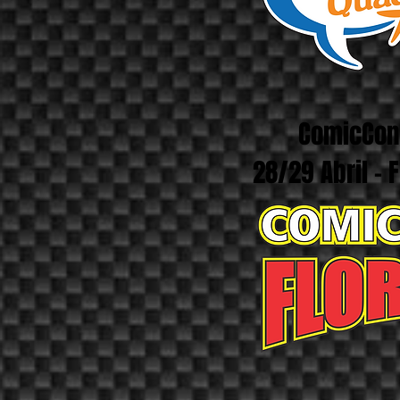
ComicCon 
28/29 Abril - 