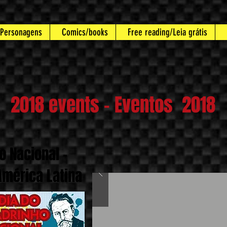
/Personagens
Comics/books
Free reading/Leia grátis
2018 events - Eventos 2018
o Nacional -
mérica Latina